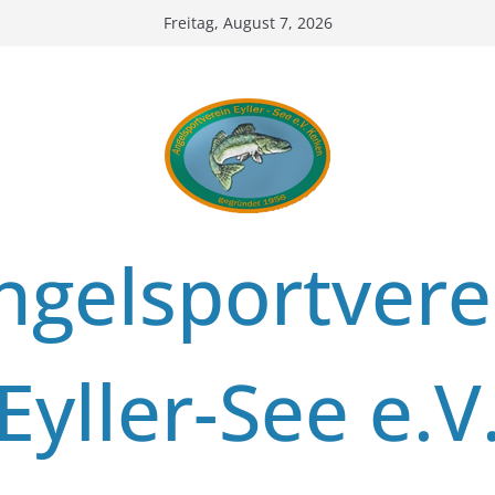
Zum
Freitag, August 7, 2026
Inhalt
springen
ngelsportvere
Eyller-See e.V