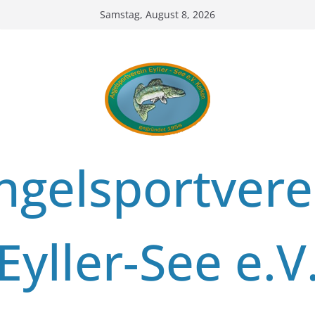
Zum
Samstag, August 8, 2026
Inhalt
springen
ngelsportvere
Eyller-See e.V